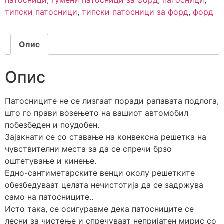
патосници
,
гумени патосници за форд
,
патосници
,
типски патосници
,
типски патосници за форд
,
форд
Опис
Опис
Патосниците не се лизгаат поради рапавата подлога,
што го прави возењето на вашиот автомобил
побезбеден и поудобен.
Зајакнати се со ставање на конвексна решетка на
чувствителни места за да се спречи брзо
оштетување и кинење.
Едно-сантиметарските венци околу решетките
обезбедуваат целата нечистотија да се задржува
само на патосниците..
Исто така, се осигуравме дека патосниците се
лесни за чистење и спречуваат непријатен мирис со