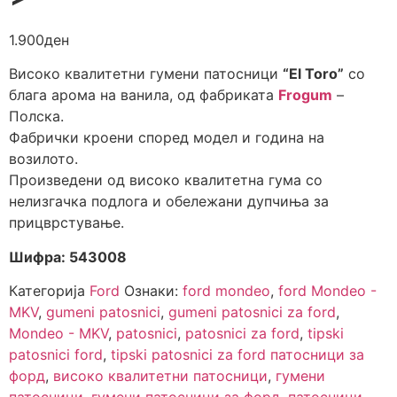
1.900
ден
Високо квалитетни гумени патосници
“El Toro”
со
блага арома на ванила, од фабриката
Frogum
–
Полска.
Фабрички кроени според модел и година на
возилото.
Произведени од високо квалитетна гума со
нелизгачка подлога и обележани дупчиња за
прицврстување.
Шифра: 543008
Категорија
Ford
Ознаки:
ford mondeo
,
ford Mondeo -
MKV
,
gumeni patosnici
,
gumeni patosnici za ford
,
Mondeo - MKV
,
patosnici
,
patosnici za ford
,
tipski
patosnici ford
,
tipski patosnici za ford патосници за
форд
,
високо квалитетни патосници
,
гумени