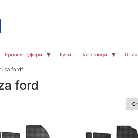
Кровни куфери
Куки
Патосници
Прик
i za ford”
za ford