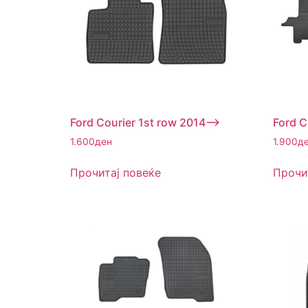
Ford Courier 1st row 2014–>
Ford C
1.600
ден
1.900
д
Прочитај повеќе
Прочи