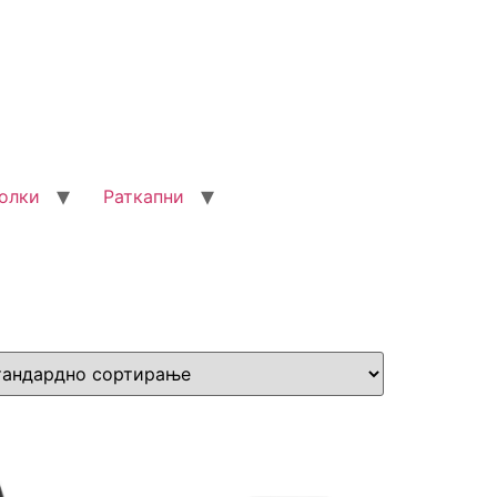
олки
Раткапни