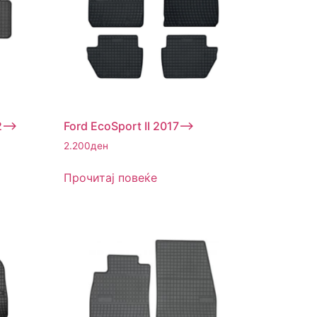
2–>
Ford EcoSport II 2017–>
2.200
ден
Прочитај повеќе