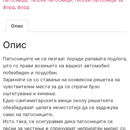
патосници
,
типски патосници
,
типски патосници за
форд
,
форд
Опис
Опис
Патосниците не се лизгаат поради рапавата подлога,
што го прави возењето на вашиот автомобил
побезбеден и поудобен.
Зајакнати се со ставање на конвексна решетка на
чувствителни места за да се спречи брзо
оштетување и кинење.
Едно-сантиметарските венци околу решетките
обезбедуваат целата нечистотија да се задржува
само на патосниците..
Исто така, се осигуравме дека патосниците се
лесни за чистење и спречуваат непријатен мирис со