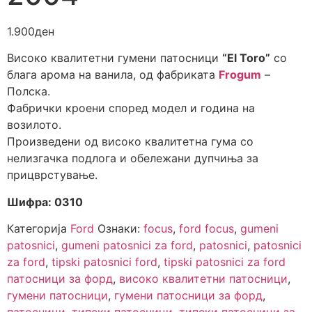
1.900
ден
Високо квалитетни гумени патосници
“El Toro”
со
блага арома на ванила, од фабриката
Frogum
–
Полска.
Фабрички кроени според модел и година на
возилото.
Произведени од високо квалитетна гума со
нелизгачка подлога и обележани дупчиња за
прицврстување.
Шифра: 0310
Категорија
Ford
Ознаки:
focus
,
ford focus
,
gumeni
patosnici
,
gumeni patosnici za ford
,
patosnici
,
patosnici
za ford
,
tipski patosnici ford
,
tipski patosnici za ford
патосници за форд
,
високо квалитетни патосници
,
гумени патосници
,
гумени патосници за форд
,