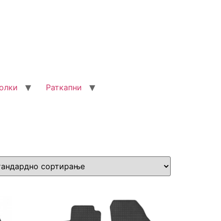
олки
Раткапни