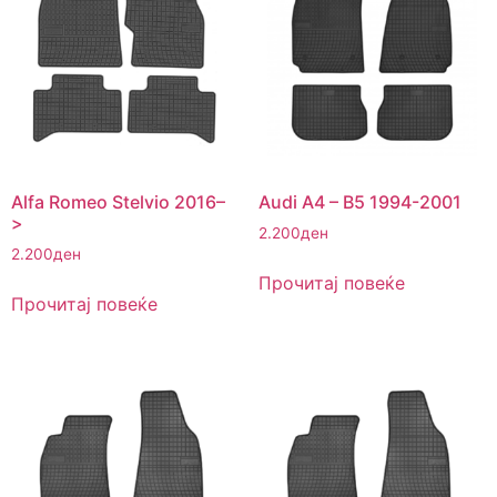
Alfa Romeo Stelvio 2016–
Audi A4 – B5 1994-2001
>
2.200
ден
2.200
ден
Прочитај повеќе
Прочитај повеќе