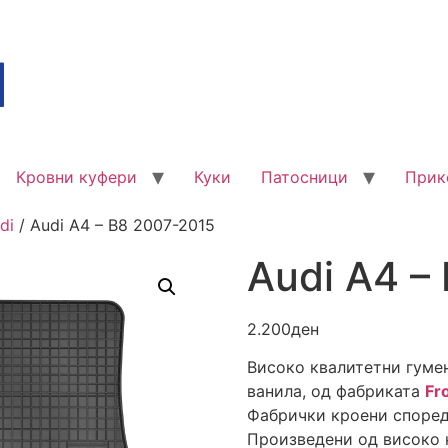
Кровни куфери
Куки
Патосници
Прик
di
/ Audi A4 – B8 2007-2015
Audi A4 –
2.200
ден
Високо квалитетни гуме
ванила, од фабриката
Fr
Фабрички кроени според
Произведени од високо к