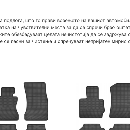
а подлога, што го прави возењето на вашиот автомоби
етка на чувствителни места за да се спречи брзо оште
ите обезбедуваат целата нечистотија да се задржува с
е се лесни за чистење и спречуваат непријатен мирис