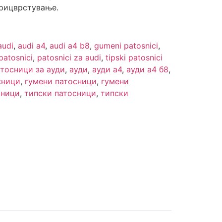
рицврстување.
audi
,
audi a4
,
audi a4 b8
,
gumeni patosnici
,
patosnici
,
patosnici za audi
,
tipski patosnici
патосници за ауди
,
ауди
,
ауди а4
,
ауди а4 б8
,
сници
,
гумени патосници
,
гумени
сници
,
типски патосници
,
типски