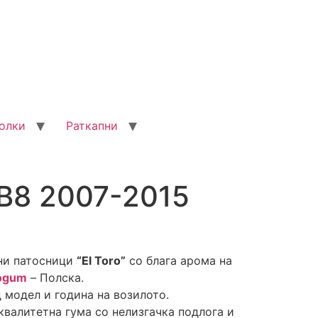
олки
Раткапни
 B8 2007-2015
ни патосници
“El Toro”
со блага арома на
ogum
– Полска.
 модел и година на возилото.
валитетна гума со нелизгачка подлога и