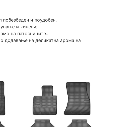
л побезбеден и поудобен.
тување и кинење.
амо на патосниците..
 со додавање на деликатна арома на