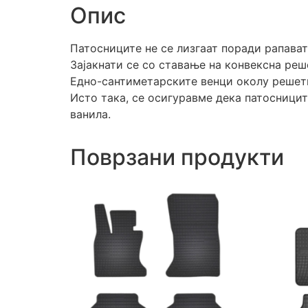
Опис
Патосниците не се лизгаат поради рапават
Зајакнати се со ставање на конвексна реш
Едно-сантиметарските венци околу решетк
Исто така, се осигуравме дека патосницит
ванила.
Поврзани продукти