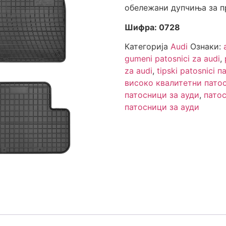
обележани дупчиња за п
Шифра: 0728
Категорија
Audi
Ознаки:
gumeni patosnici za audi
,
za audi
,
tipski patosnici 
високо квалитетни пато
патосници за ауди
,
пато
патосници за ауди