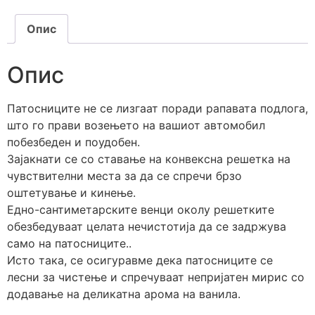
Опис
Опис
Патосниците не се лизгаат поради рапавата подлога,
што го прави возењето на вашиот автомобил
побезбеден и поудобен.
Зајакнати се со ставање на конвексна решетка на
чувствителни места за да се спречи брзо
оштетување и кинење.
Едно-сантиметарските венци околу решетките
обезбедуваат целата нечистотија да се задржува
само на патосниците..
Исто така, се осигуравме дека патосниците се
лесни за чистење и спречуваат непријатен мирис со
додавање на деликатна арома на ванила.