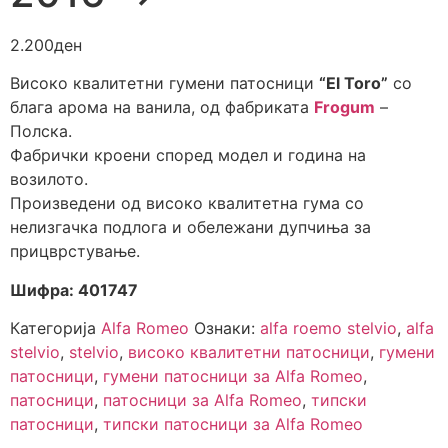
2.200
ден
Високо квалитетни гумени патосници
“El Toro”
со
блага арома на ванила, од фабриката
Frogum
–
Полска.
Фабрички кроени според модел и година на
возилото.
Произведени од високо квалитетна гума со
нелизгачка подлога и обележани дупчиња за
прицврстување.
Шифра: 401747
Категорија
Alfa Romeo
Ознаки:
alfa roemo stelvio
,
alfa
stelvio
,
stelvio
,
високо квалитетни патосници
,
гумени
патосници
,
гумени патосници за Alfa Romeo
,
патосници
,
патосници за Alfa Romeo
,
типски
патосници
,
типски патосници за Alfa Romeo