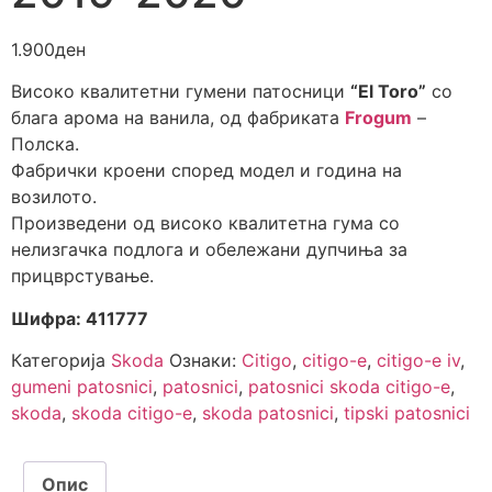
1.900
ден
Високо квалитетни гумени патосници
“El Toro”
со
блага арома на ванила, од фабриката
Frogum
–
Полска.
Фабрички кроени според модел и година на
возилото.
Произведени од високо квалитетна гума со
нелизгачка подлога и обележани дупчиња за
прицврстување.
Шифра: 411777
Категорија
Skoda
Ознаки:
Citigo
,
citigo-e
,
citigo-e iv
,
gumeni patosnici
,
patosnici
,
patosnici skoda citigo-e
,
skoda
,
skoda citigo-e
,
skoda patosnici
,
tipski patosnici
Опис