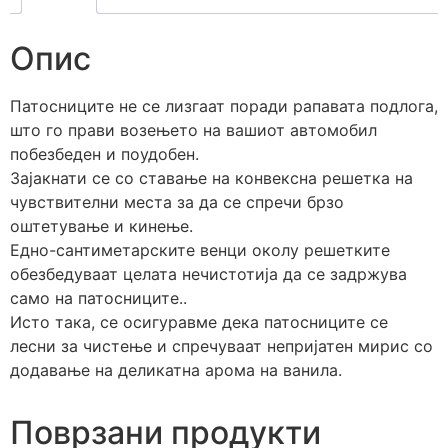
Опис
Патосниците не се лизгаат поради рапавата подлога,
што го прави возењето на вашиот автомобил
побезбеден и поудобен.
Зајакнати се со ставање на конвексна решетка на
чувствителни места за да се спречи брзо
оштетување и кинење.
Едно-сантиметарските венци околу решетките
обезбедуваат целата нечистотија да се задржува
само на патосниците..
Исто така, се осигуравме дека патосниците се
лесни за чистење и спречуваат непријатен мирис со
додавање на деликатна арома на ванила.
Поврзани продукти