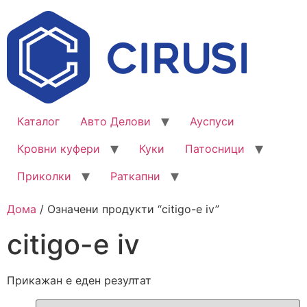
Каталог
Авто Делови
Ауспуси
Кровни куфери
Куки
Патосници
Приколки
Раткапни
Дома
/ Означени продукти “citigo-e iv”
citigo-e iv
Прикажан е еден резултат