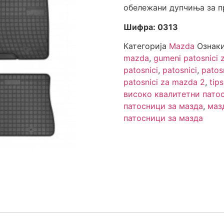
обележани дупчиња за п
Шифра: 0313
Категорија
Mazda
Ознак
mazda
,
gumeni patosnici 
patosnici
,
patosnici
,
patos
patosnici za mazda 2
,
tip
високо квалитетни пато
патосници за мазда
,
маз
патосници за мазда