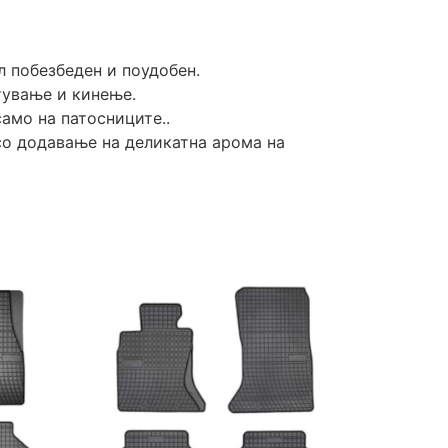
л побезбеден и поудобен.
тување и кинење.
амо на патосниците..
 со додавање на деликатна арома на