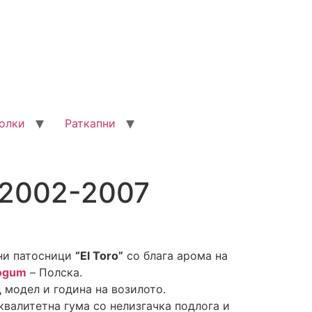
олки
Раткапни
 2002-2007
ни патосници
“El Toro”
со блага арома на
ogum
– Полска.
 модел и година на возилото.
валитетна гума со нелизгачка подлога и