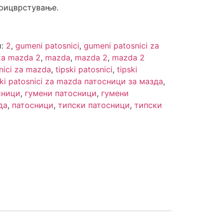
рицврстување.
и:
2
,
gumeni patosnici
,
gumeni patosnici za
za mazda 2
,
mazda
,
mazda 2
,
mazda 2
nici za mazda
,
tipski patosnici
,
tipski
ski patosnici za mazda патосници за мазда
,
сници
,
гумени патосници
,
гумени
да
,
патосници
,
типски патосници
,
типски