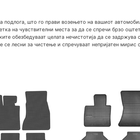
а подлога, што го прави возењето на вашиот автомоби
етка на чувствителни места за да се спречи брзо оште
ите обезбедуваат целата нечистотија да се задржува с
е се лесни за чистење и спречуваат непријатен мирис