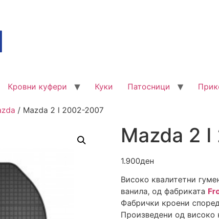
Кровни куфери
Куки
Патосници
Прик
azda
/ Mazda 2 I 2002-2007
Mazda 2 I
1.900
ден
Високо квалитетни гуме
ванила, од фабриката
Fr
Фабрички кроени според
Произведени од високо к