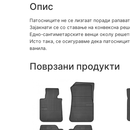
Опис
Патосниците не се лизгаат поради рапават
Зајакнати се со ставање на конвексна реш
Едно-сантиметарските венци околу решетк
Исто така, се осигуравме дека патосницит
ванила.
Поврзани продукти