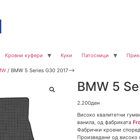
Кровни куфери
Куки
Патосници
Прик
MW
/ BMW 5 Series G30 2017–>
BMW 5 Se
2.200
ден
Високо квалитетни гуме
ванила, од фабриката
Fr
Фабрички кроени според
Произведени од високо к