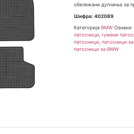
обележани дупчиња за п
Шифра: 402089
Категорија
BMW
Ознаки:
патосници
,
гумени пато
патосници
,
патосници з
патосници за BMW