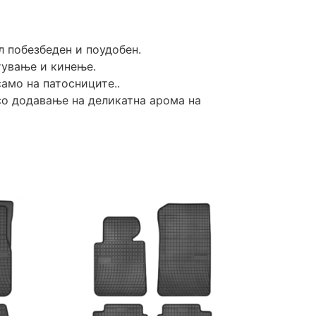
л побезбеден и поудобен.
тување и кинење.
амо на патосниците..
 со додавање на деликатна арома на