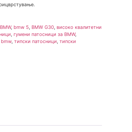
рицврстување.
BMW
,
bmw 5
,
BMW G30
,
високо квалитетни
сници
,
гумени патосници за BMW
,
а bmw
,
типски патосници
,
типски