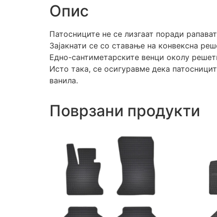
Опис
Патосниците не се лизгаат поради рапават
Зајакнати се со ставање на конвексна реш
Едно-сантиметарските венци околу решетк
Исто така, се осигуравме дека патосницит
ванила.
Поврзани продукти