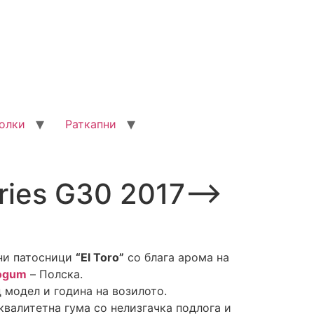
олки
Раткапни
ries G30 2017–>
ни патосници
“El Toro”
со блага арома на
ogum
– Полска.
 модел и година на возилото.
валитетна гума со нелизгачка подлога и