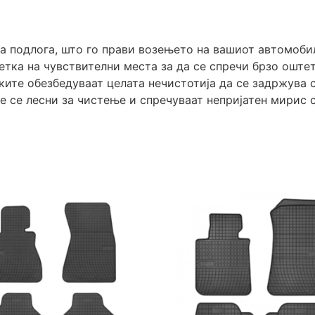
а подлога, што го прави возењето на вашиот автомоби
етка на чувствителни места за да се спречи брзо оште
ите обезбедуваат целата нечистотија да се задржува с
е се лесни за чистење и спречуваат непријатен мирис