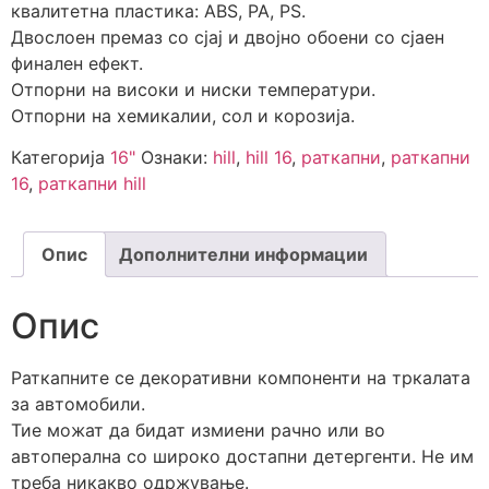
квалитетна пластика: ABS, PA, PS.
Двослоен премаз со сјај и двојно обоени со сјаен
финален ефект.
Отпорни на високи и ниски температури.
Отпорни на хемикалии, сол и корозија.
Категорија
16"
Ознаки:
hill
,
hill 16
,
раткапни
,
раткапни
16
,
раткапни hill
Опис
Дополнителни информации
Опис
Раткапните се декоративни компоненти на тркалата
за автомобили.
Тие можат да бидат измиени рачно или во
автоперална со широко достапни детергенти. Не им
треба никакво одржување.