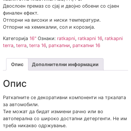
Двослоен премаз со сјај и двојно обоени со сјаен
финален ефект.
Отпорни на високи и ниски температури.
Отпорни на хемикалии, сол и корозија.
Категорија
16"
Ознаки:
ratkapni
,
ratkapni 16
,
ratkapni
terra
,
terra
,
terra 16
,
раткапни
,
раткапни 16
Опис
Дополнителни информации
Опис
Раткапните се декоративни компоненти на тркалата
за автомобили.
Тие можат да бидат измиени рачно или во
автоперална со широко достапни детергенти. Не им
треба никакво одржување.