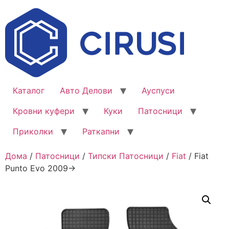
Каталог
Авто Делови
Ауспуси
Кровни куфери
Куки
Патосници
Приколки
Раткапни
Дома
/
Патосници
/
Типски Патосници
/
Fiat
/ Fiat
Punto Evo 2009->