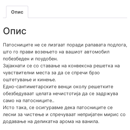
Опис
Опис
Патосниците не се лизгаат поради рапавата подлога,
што го прави возењето на вашиот автомобил
побезбеден и поудобен.
Зајакнати се со ставање на конвексна решетка на
чувствителни места за да се спречи брзо
оштетување и кинење.
Едно-сантиметарските венци околу решетките
обезбедуваат целата нечистотија да се задржува
само на патосниците..
Исто така, се осигуравме дека патосниците се
лесни за чистење и спречуваат непријатен мирис со
додавање на деликатна арома на ванила.