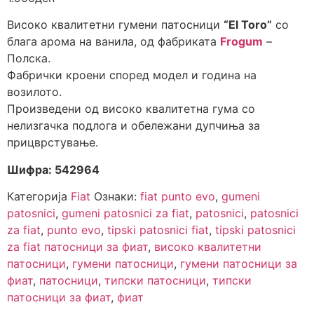
Високо квалитетни гумени патосници
“El Toro”
со
блага арома на ванила, од фабриката
Frogum
–
Полска.
Фабрички кроени според модел и година на
возилото.
Произведени од високо квалитетна гума со
нелизгачка подлога и обележани дупчиња за
прицврстување.
Шифра: 542964
Категорија
Fiat
Ознаки:
fiat punto evo
,
gumeni
patosnici
,
gumeni patosnici za fiat
,
patosnici
,
patosnici
za fiat
,
punto evo
,
tipski patosnici fiat
,
tipski patosnici
za fiat патосници за фиат
,
високо квалитетни
патосници
,
гумени патосници
,
гумени патосници за
фиат
,
патосници
,
типски патосници
,
типски
патосници за фиат
,
фиат