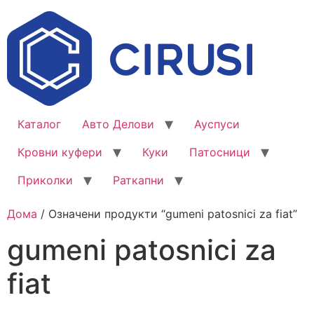
Каталог
Авто Делови
Ауспуси
Кровни куфери
Куки
Патосници
Приколки
Раткапни
Дома
/ Означени продукти “gumeni patosnici za fiat”
gumeni patosnici za
fiat