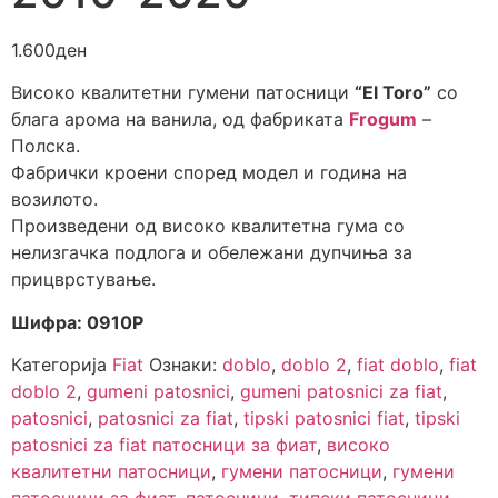
1.600
ден
Високо квалитетни гумени патосници
“El Toro”
со
блага арома на ванила, од фабриката
Frogum
–
Полска.
Фабрички кроени според модел и година на
возилото.
Произведени од високо квалитетна гума со
нелизгачка подлога и обележани дупчиња за
прицврстување.
Шифра: 0910P
Категорија
Fiat
Ознаки:
doblo
,
doblo 2
,
fiat doblo
,
fiat
doblo 2
,
gumeni patosnici
,
gumeni patosnici za fiat
,
patosnici
,
patosnici za fiat
,
tipski patosnici fiat
,
tipski
patosnici za fiat патосници за фиат
,
високо
квалитетни патосници
,
гумени патосници
,
гумени