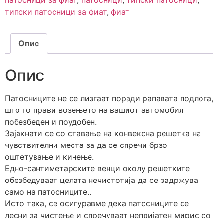
патосници за фиат
,
патосници
,
типски патосници
,
типски патосници за фиат
,
фиат
Опис
Опис
Патосниците не се лизгаат поради рапавата подлога,
што го прави возењето на вашиот автомобил
побезбеден и поудобен.
Зајакнати се со ставање на конвексна решетка на
чувствителни места за да се спречи брзо
оштетување и кинење.
Едно-сантиметарските венци околу решетките
обезбедуваат целата нечистотија да се задржува
само на патосниците..
Исто така, се осигуравме дека патосниците се
лесни за чистење и спречуваат непријатен мирис со