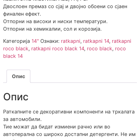
Двослоен премаз со сјај и двојно обоени со сјаен
финален ефект.
Отпорни на високи и ниски температури.
Отпорни на хемикалии, сол и корозија.
Категорија
14"
Ознаки:
ratkapni
,
ratkapni 14
,
ratkapni
roco black
,
ratkapni roco black 14
,
roco black
,
roco
black 14
Опис
Опис
Раткапните се декоративни компоненти на тркалата
за автомобили.
Тие можат да бидат измиени рачно или во
автоперална со широко достапни детергенти. Не им