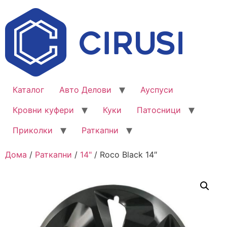
Каталог
Авто Делови
Ауспуси
Кровни куфери
Куки
Патосници
Приколки
Раткапни
Дома
/
Раткапни
/
14"
/ Roco Black 14″