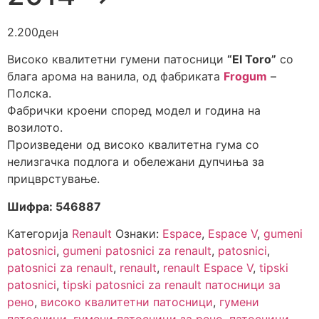
2.200
ден
Високо квалитетни гумени патосници
“El Toro”
со
блага арома на ванила, од фабриката
Frogum
–
Полска.
Фабрички кроени според модел и година на
возилото.
Произведени од високо квалитетна гума со
нелизгачка подлога и обележани дупчиња за
прицврстување.
Шифра: 546887
Категорија
Renault
Ознаки:
Espace
,
Espace V
,
gumeni
patosnici
,
gumeni patosnici za renault
,
patosnici
,
patosnici za renault
,
renault
,
renault Espace V
,
tipski
patosnici
,
tipski patosnici za renault патосници за
рено
,
високо квалитетни патосници
,
гумени