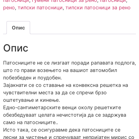
патосници
,
гумени патосници за рено
,
патосници
,
рено
,
типски патосници
,
типски патосници за рено
Опис
Опис
Патосниците не се лизгаат поради рапавата подлога,
што го прави возењето на вашиот автомобил
побезбеден и поудобен.
Зајакнати се со ставање на конвексна решетка на
чувствителни места за да се спречи брзо
оштетување и кинење.
Едно-сантиметарските венци околу решетките
обезбедуваат целата нечистотија да се задржува
само на патосниците..
Исто така, се осигуравме дека патосниците се
лесни за чистење и спречуваат непријатен мирис со