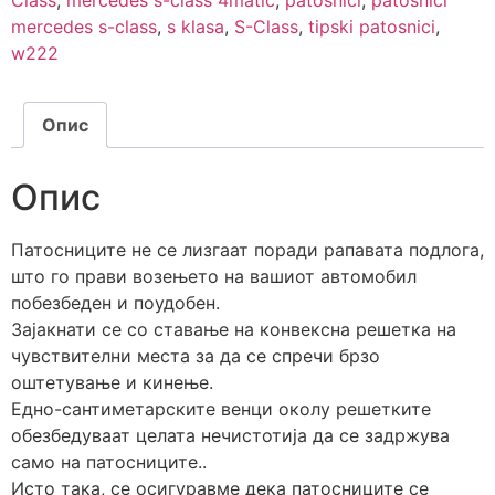
Class
,
mercedes s-class 4matic
,
patosnici
,
patosnici
mercedes s-class
,
s klasa
,
S-Class
,
tipski patosnici
,
w222
Опис
Опис
Патосниците не се лизгаат поради рапавата подлога,
што го прави возењето на вашиот автомобил
побезбеден и поудобен.
Зајакнати се со ставање на конвексна решетка на
чувствителни места за да се спречи брзо
оштетување и кинење.
Едно-сантиметарските венци околу решетките
обезбедуваат целата нечистотија да се задржува
само на патосниците..
Исто така, се осигуравме дека патосниците се