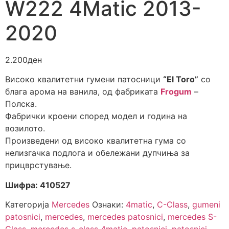
W222 4Matic 2013-
2020
2.200
ден
Високо квалитетни гумени патосници
“El Toro”
со
блага арома на ванила, од фабриката
Frogum
–
Полска.
Фабрички кроени според модел и година на
возилото.
Произведени од високо квалитетна гума со
нелизгачка подлога и обележани дупчиња за
прицврстување.
Шифра: 410527
Категорија
Mercedes
Ознаки:
4matic
,
C-Class
,
gumeni
patosnici
,
mercedes
,
mercedes patosnici
,
mercedes S-