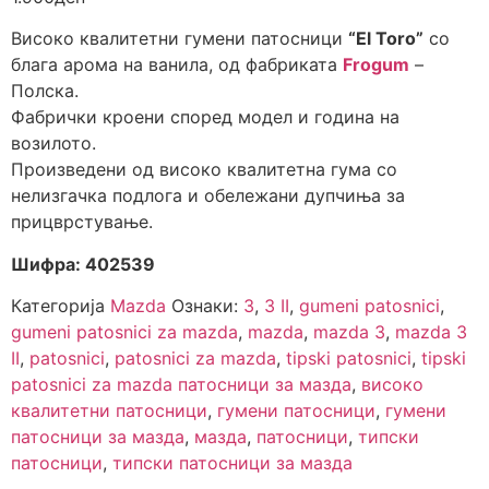
Високо квалитетни гумени патосници
“El Toro”
со
блага арома на ванила, од фабриката
Frogum
–
Полска.
Фабрички кроени според модел и година на
возилото.
Произведени од високо квалитетна гума со
нелизгачка подлога и обележани дупчиња за
прицврстување.
Шифра: 402539
Категорија
Mazda
Ознаки:
3
,
3 II
,
gumeni patosnici
,
gumeni patosnici za mazda
,
mazda
,
mazda 3
,
mazda 3
II
,
patosnici
,
patosnici za mazda
,
tipski patosnici
,
tipski
patosnici za mazda патосници за мазда
,
високо
квалитетни патосници
,
гумени патосници
,
гумени
патосници за мазда
,
мазда
,
патосници
,
типски
патосници
,
типски патосници за мазда