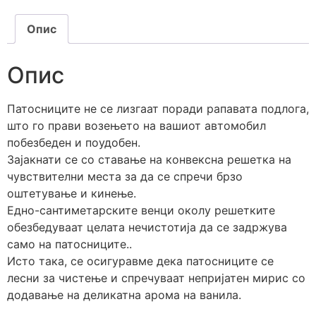
Опис
Опис
Патосниците не се лизгаат поради рапавата подлога,
што го прави возењето на вашиот автомобил
побезбеден и поудобен.
Зајакнати се со ставање на конвексна решетка на
чувствителни места за да се спречи брзо
оштетување и кинење.
Едно-сантиметарските венци околу решетките
обезбедуваат целата нечистотија да се задржува
само на патосниците..
Исто така, се осигуравме дека патосниците се
лесни за чистење и спречуваат непријатен мирис со
додавање на деликатна арома на ванила.