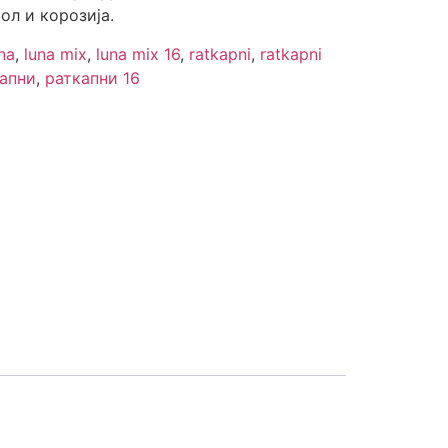
ол и корозија.
na
,
luna mix
,
luna mix 16
,
ratkapni
,
ratkapni
апни
,
раткапни 16