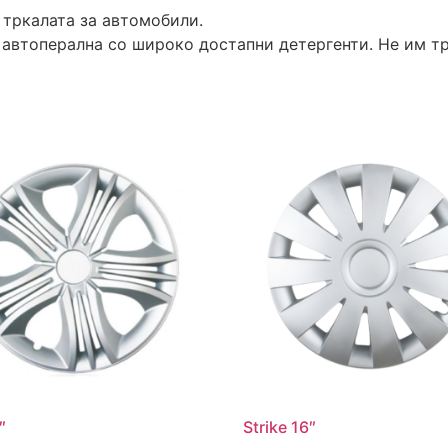
 тркалата за автомобили.
 автоперална со широко достапни детергенти. Не им т
″
Strike 16″