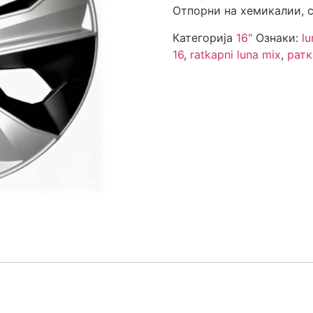
Отпорни на хемикалии, с
Категорија
16"
Ознаки:
lu
16
,
ratkapni luna mix
,
ратк