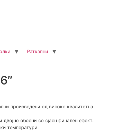
олки
Раткапни
16″
апни произведени од високо квалитетна
и двојно обоени со сјаен финален ефект.
ски температури.