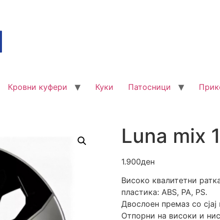
Кровни куфери
Куки
Патосници
Прик
Luna mix 
1.900
ден
Високо квалитетни ратк
пластика: ABS, PA, PS.
Двослоен премаз со сјај 
Отпорни на високи и ни