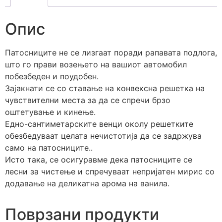
Опис
Патосниците не се лизгаат поради рапавата подлога,
што го прави возењето на вашиот автомобил
побезбеден и поудобен.
Зајакнати се со ставање на конвексна решетка на
чувствителни места за да се спречи брзо
оштетување и кинење.
Едно-сантиметарските венци околу решетките
обезбедуваат целата нечистотија да се задржува
само на патосниците..
Исто така, се осигуравме дека патосниците се
лесни за чистење и спречуваат непријатен мирис со
додавање на деликатна арома на ванила.
Поврзани продукти