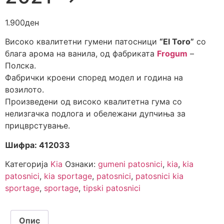
1.900
ден
Високо квалитетни гумени патосници
“El Toro”
со
блага арома на ванила, од фабриката
Frogum
–
Полска.
Фабрички кроени според модел и година на
возилото.
Произведени од високо квалитетна гума со
нелизгачка подлога и обележани дупчиња за
прицврстување.
Шифра: 412033
Категорија
Kia
Ознаки:
gumeni patosnici
,
kia
,
kia
patosnici
,
kia sportage
,
patosnici
,
patosnici kia
sportage
,
sportage
,
tipski patosnici
Опис