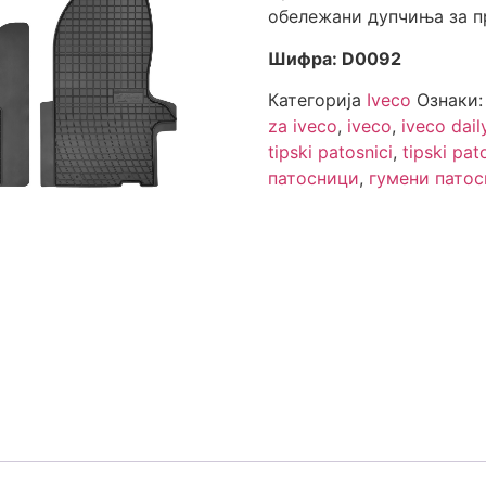
обележани дупчиња за п
Шифра: D0092
Категорија
Iveco
Ознаки
za iveco
,
iveco
,
iveco dail
tipski patosnici
,
tipski pat
патосници
,
гумени пато