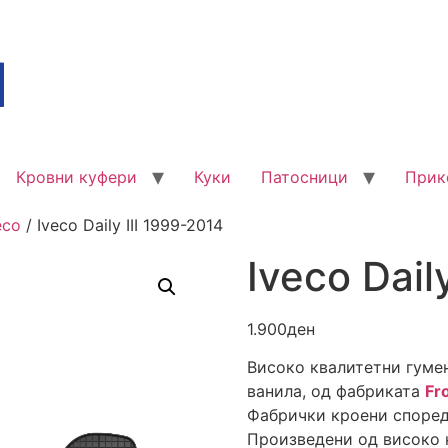
Кровни куфери
Куки
Патосници
Прик
eco
/ Iveco Daily III 1999-2014
Iveco Dail
1.900
ден
Високо квалитетни гуме
ванила, од фабриката
Fr
Фабрички кроени според
Произведени од високо к