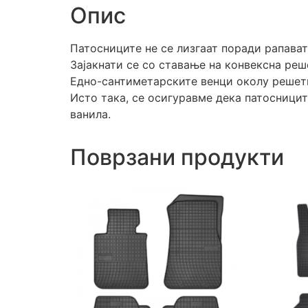
Опис
Патосниците не се лизгаат поради рапават
Зајакнати се со ставање на конвексна реш
Едно-сантиметарските венци околу решетк
Исто така, се осигуравме дека патосницит
ванила.
Поврзани продукти