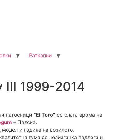
олки
Раткапни
y III 1999-2014
ни патосници
“El Toro”
со блага арома на
ogum
– Полска.
 модел и година на возилото.
валитетна гума со нелизгачка подлога и