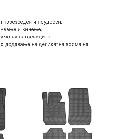
л побезбеден и поудобен.
тување и кинење.
амо на патосниците..
 со додавање на деликатна арома на