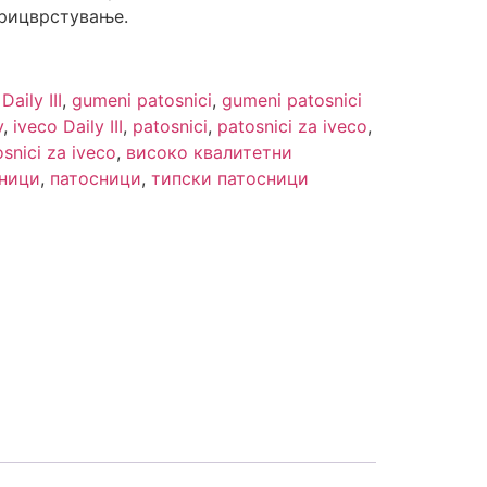
рицврстување.
:
Daily III
,
gumeni patosnici
,
gumeni patosnici
y
,
iveco Daily III
,
patosnici
,
patosnici za iveco
,
osnici za iveco
,
високо квалитетни
сници
,
патосници
,
типски патосници