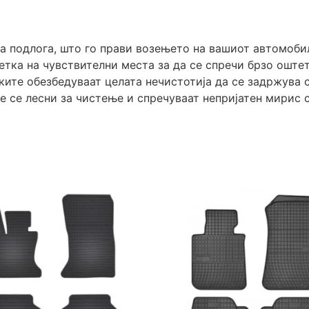
а подлога, што го прави возењето на вашиот автомоби
етка на чувствителни места за да се спречи брзо оште
ите обезбедуваат целата нечистотија да се задржува с
е се лесни за чистење и спречуваат непријатен мирис