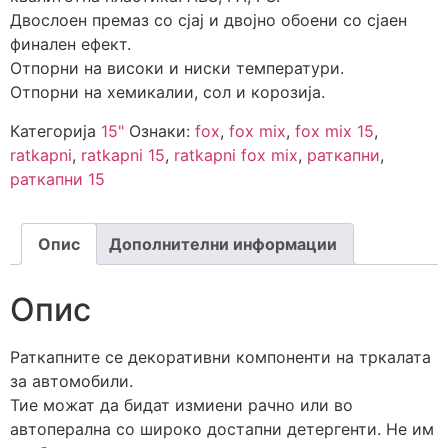
Двослоен премаз со сјај и двојно обоени со сјаен
финален ефект.
Отпорни на високи и ниски температури.
Отпорни на хемикалии, сол и корозија.
Категорија
15"
Ознаки:
fox
,
fox mix
,
fox mix 15
,
ratkapni
,
ratkapni 15
,
ratkapni fox mix
,
раткапни
,
раткапни 15
Опис
Дополнителни информации
Опис
Раткапните се декоративни компоненти на тркалата
за автомобили.
Тие можат да бидат измиени рачно или во
автоперална со широко достапни детергенти. Не им