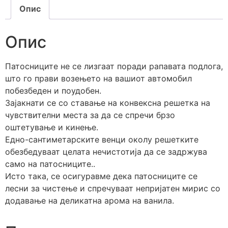
Опис
Опис
Патосниците не се лизгаат поради рапавата подлога,
што го прави возењето на вашиот автомобил
побезбеден и поудобен.
Зајакнати се со ставање на конвексна решетка на
чувствителни места за да се спречи брзо
оштетување и кинење.
Едно-сантиметарските венци околу решетките
обезбедуваат целата нечистотија да се задржува
само на патосниците..
Исто така, се осигуравме дека патосниците се
лесни за чистење и спречуваат непријатен мирис со
додавање на деликатна арома на ванила.