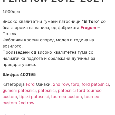
1.900
ден
Високо квалитетни гумени патосници
“El Toro”
со
блага арома на ванила, од фабриката
Frogum
–
Полска.
Фабрички кроени според модел и година на
возилото.
Произведени од високо квалитетна гума со
нелизгачка подлога и обележани дупчиња за
прицврстување.
Шифра: 402195
Категорија
Ford
Ознаки:
2nd row
,
ford
,
ford patosnici
,
gumeni patosnici
,
patosnici
,
patosnici ford tourneo
custom
,
tipski patosnici
,
tourneo custom
,
tourneo
custom 2nd row