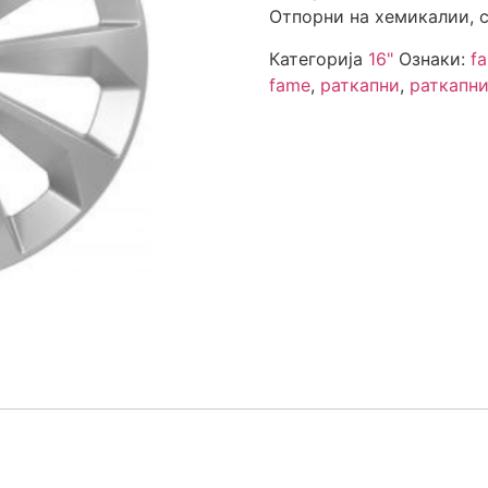
Отпорни на хемикалии, с
Категорија
16"
Ознаки:
f
fame
,
раткапни
,
раткапни