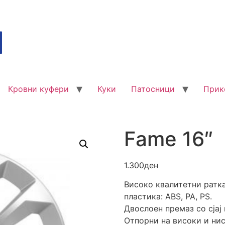
Кровни куфери
Куки
Патосници
Прик
Fame 16″
1.300
ден
Високо квалитетни ратк
пластика: ABS, PA, PS.
Двослоен премаз со сјај 
Отпорни на високи и ни