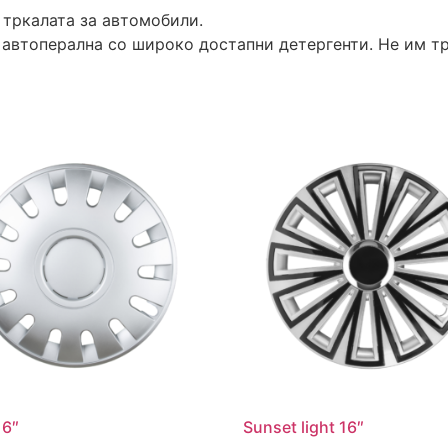
 тркалата за автомобили.
 автоперална со широко достапни детергенти. Не им т
16″
Sunset light 16″