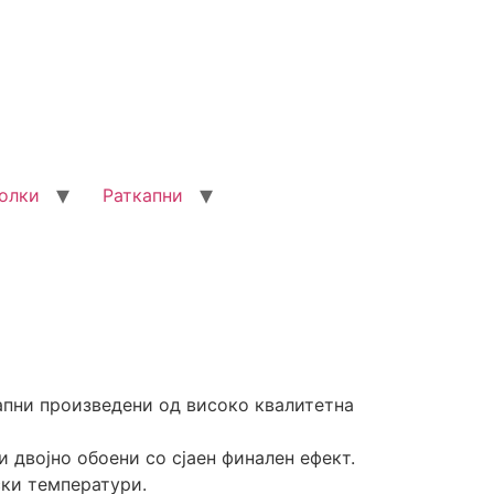
олки
Раткапни
апни произведени од високо квалитетна
и двојно обоени со сјаен финален ефект.
ски температури.