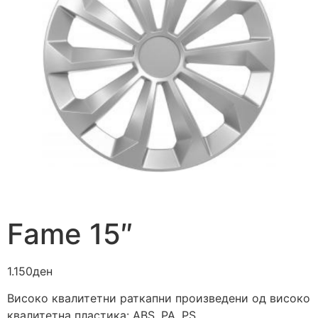
Fame 15″
1.150
ден
Високо квалитетни раткапни произведени од високо
квалитетна пластика: ABS, PA, PS.