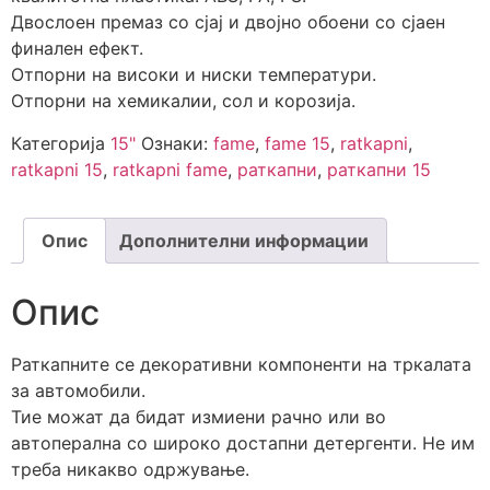
Двослоен премаз со сјај и двојно обоени со сјаен
финален ефект.
Отпорни на високи и ниски температури.
Отпорни на хемикалии, сол и корозија.
Категорија
15"
Ознаки:
fame
,
fame 15
,
ratkapni
,
ratkapni 15
,
ratkapni fame
,
раткапни
,
раткапни 15
Опис
Дополнителни информации
Опис
Раткапните се декоративни компоненти на тркалата
за автомобили.
Тие можат да бидат измиени рачно или во
автоперална со широко достапни детергенти. Не им
треба никакво одржување.