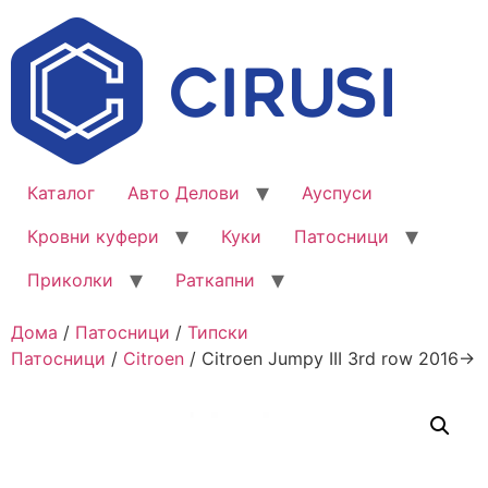
Каталог
Авто Делови
Ауспуси
Кровни куфери
Куки
Патосници
Приколки
Раткапни
Дома
/
Патосници
/
Типски
Патосници
/
Citroen
/ Citroen Jumpy III 3rd row 2016->