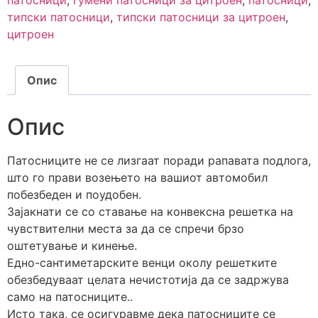
патосници
,
гумени патосници за цитроен
,
патосници
,
типски патосници
,
типски патосници за цитроен
,
цитроен
Опис
Опис
Патосниците не се лизгаат поради рапавата подлога,
што го прави возењето на вашиот автомобил
побезбеден и поудобен.
Зајакнати се со ставање на конвексна решетка на
чувствителни места за да се спречи брзо
оштетување и кинење.
Едно-сантиметарските венци околу решетките
обезбедуваат целата нечистотија да се задржува
само на патосниците..
Исто така, се осигуравме дека патосниците се