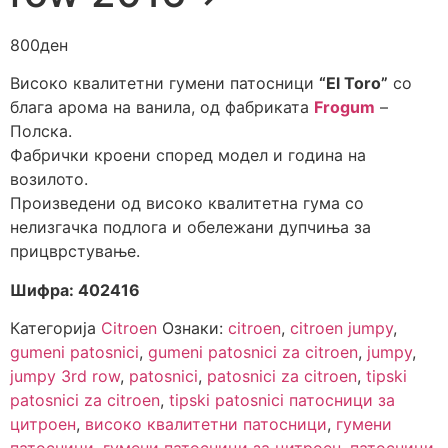
800
ден
Високо квалитетни гумени патосници
“El Toro”
со
блага арома на ванила, од фабриката
Frogum
–
Полска.
Фабрички кроени според модел и година на
возилото.
Произведени од високо квалитетна гума со
нелизгачка подлога и обележани дупчиња за
прицврстување.
Шифра: 402416
Категорија
Citroen
Ознаки:
citroen
,
citroen jumpy
,
gumeni patosnici
,
gumeni patosnici za citroen
,
jumpy
,
jumpy 3rd row
,
patosnici
,
patosnici za citroen
,
tipski
patosnici za citroen
,
tipski patosnici патосници за
цитроен
,
високо квалитетни патосници
,
гумени