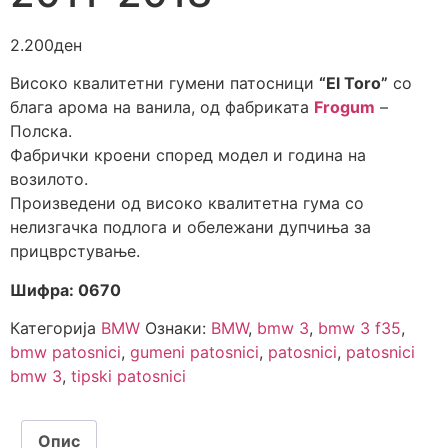
2.200
ден
Високо квалитетни гумени патосници
“El Toro”
со
блага арома на ванила, од фабриката
Frogum
–
Полска.
Фабрички кроени според модел и година на
возилото.
Произведени од високо квалитетна гума со
нелизгачка подлога и обележани дупчиња за
прицврстување.
Шифра: 0670
Категорија
BMW
Ознаки:
BMW
,
bmw 3
,
bmw 3 f35
,
bmw patosnici
,
gumeni patosnici
,
patosnici
,
patosnici
bmw 3
,
tipski patosnici
Опис