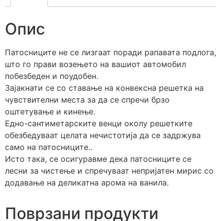
Опис
Патосниците не се лизгаат поради рапавата подлога,
што го прави возењето на вашиот автомобил
побезбеден и поудобен.
Зајакнати се со ставање на конвексна решетка на
чувствителни места за да се спречи брзо
оштетување и кинење.
Едно-сантиметарските венци околу решетките
обезбедуваат целата нечистотија да се задржува
само на патосниците..
Исто така, се осигуравме дека патосниците се
лесни за чистење и спречуваат непријатен мирис со
додавање на деликатна арома на ванила.
Поврзани продукти