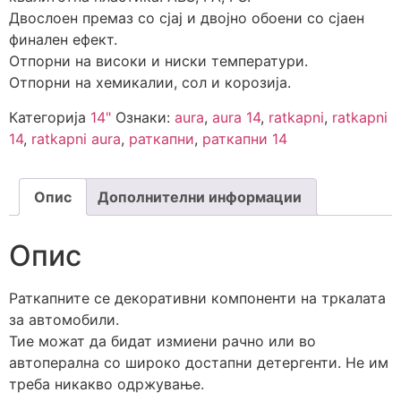
Двослоен премаз со сјај и двојно обоени со сјаен
финален ефект.
Отпорни на високи и ниски температури.
Отпорни на хемикалии, сол и корозија.
Категорија
14"
Ознаки:
aura
,
aura 14
,
ratkapni
,
ratkapni
14
,
ratkapni aura
,
раткапни
,
раткапни 14
Опис
Дополнителни информации
Опис
Раткапните се декоративни компоненти на тркалата
за автомобили.
Тие можат да бидат измиени рачно или во
автоперална со широко достапни детергенти. Не им
треба никакво одржување.