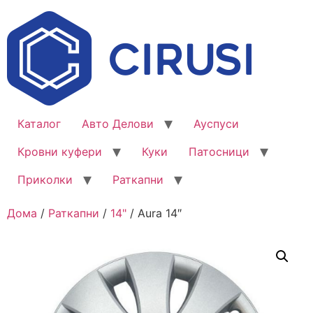
Каталог
Авто Делови
Ауспуси
Кровни куфери
Куки
Патосници
Приколки
Раткапни
Дома
/
Раткапни
/
14"
/ Aura 14″