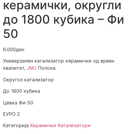
керамички, округли
до 1800 кубика – Фи
50
6.000
ден
Универзален катализатор керамички од врвен
квалитет,
JMJ
Полска.
Округол катализатор
До 1800 кубика
Цевка Фи 50
ЕУРО 2
Категорија
Керамички Катализатори