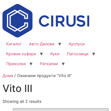
Каталог
Авто Делови
Ауспуси
Кровни куфери
Куки
Патосници
Приколки
Раткапни
Дома
/ Означени продукти “Vito III”
Vito III
Showing all 2 results