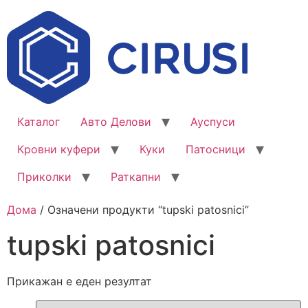
Каталог
Авто Делови
Ауспуси
Кровни куфери
Куки
Патосници
Приколки
Раткапни
Дома
/ Означени продукти “tupski patosnici”
tupski patosnici
Прикажан е еден резултат