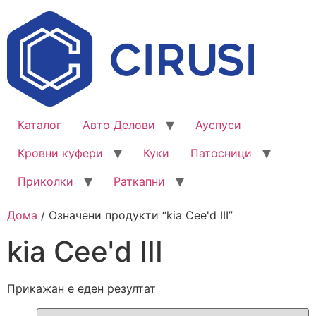
Каталог
Авто Делови
Ауспуси
Кровни куфери
Куки
Патосници
Приколки
Раткапни
Дома
/ Означени продукти “kia Cee'd III”
kia Cee'd III
Прикажан е еден резултат