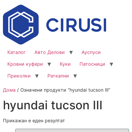
Каталог
Авто Делови
Ауспуси
Кровни куфери
Куки
Патосници
Приколки
Раткапни
Дома
/ Означени продукти “hyundai tucson III”
hyundai tucson III
Прикажан е еден резултат