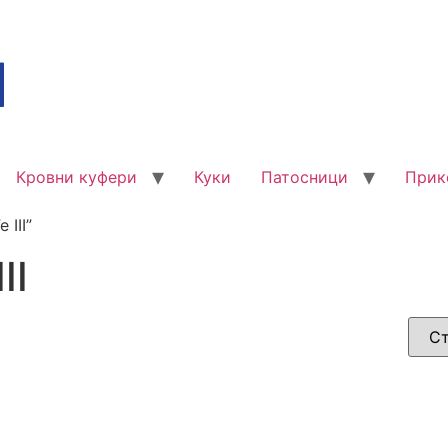
Кровни куфери
Куки
Патосници
Прик
 III”
II