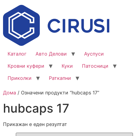
Каталог
Авто Делови
Ауспуси
Кровни куфери
Куки
Патосници
Приколки
Раткапни
Дома
/ Означени продукти “hubcaps 17”
hubcaps 17
Прикажан е еден резултат