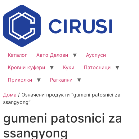
Каталог
Авто Делови
Ауспуси
Кровни куфери
Куки
Патосници
Приколки
Раткапни
Дома
/ Означени продукти “gumeni patosnici za
ssangyong”
gumeni patosnici za
ssangyong