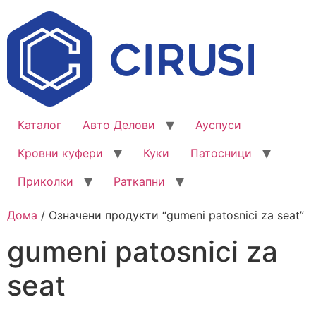
Каталог
Авто Делови
Ауспуси
Кровни куфери
Куки
Патосници
Приколки
Раткапни
Дома
/ Означени продукти “gumeni patosnici za seat”
gumeni patosnici za
seat