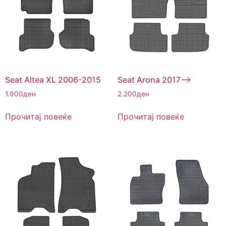
Seat Altea XL 2006-2015
Seat Arona 2017–>
1.900
ден
2.200
ден
Прочитај повеќе
Прочитај повеќе