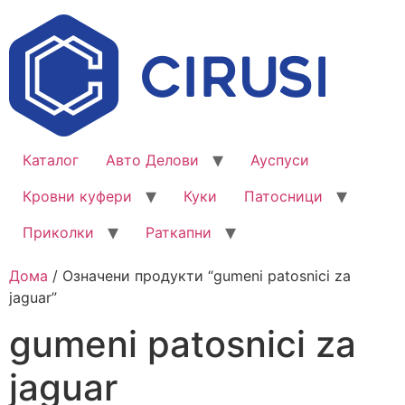
Каталог
Авто Делови
Ауспуси
Кровни куфери
Куки
Патосници
Приколки
Раткапни
Дома
/ Означени продукти “gumeni patosnici za
jaguar”
gumeni patosnici za
jaguar