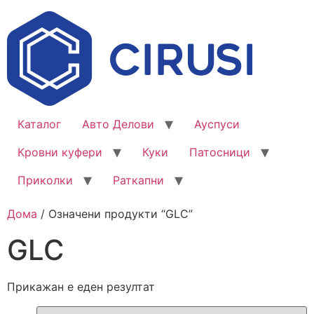
Каталог
Авто Делови
Ауспуси
Кровни куфери
Куки
Патосници
Приколки
Раткапни
Дома
/ Означени продукти “GLC”
GLC
Прикажан е еден резултат