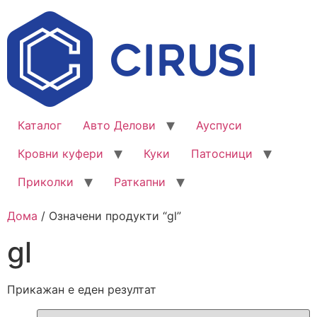
Каталог
Авто Делови
Ауспуси
Кровни куфери
Куки
Патосници
Приколки
Раткапни
Дома
/ Означени продукти “gl”
gl
Прикажан е еден резултат