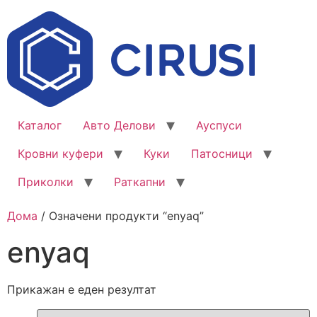
Каталог
Авто Делови
Ауспуси
Кровни куфери
Куки
Патосници
Приколки
Раткапни
Дома
/ Означени продукти “enyaq”
enyaq
Прикажан е еден резултат