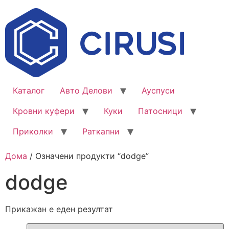
Каталог
Авто Делови
Ауспуси
Кровни куфери
Куки
Патосници
Приколки
Раткапни
Дома
/ Означени продукти “dodge”
dodge
Прикажан е еден резултат