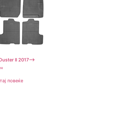
Duster II 2017–>
ен
тај повеќе