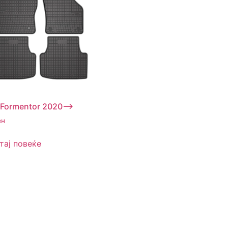
 Formentor 2020–>
ен
тај повеќе