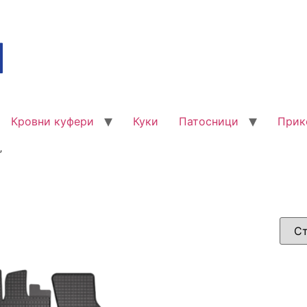
Кровни куфери
Куки
Патосници
Прик
”