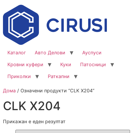
Каталог
Авто Делови
Ауспуси
Кровни куфери
Куки
Патосници
Приколки
Раткапни
Дома
/ Означени продукти “CLK X204”
CLK X204
Прикажан е еден резултат