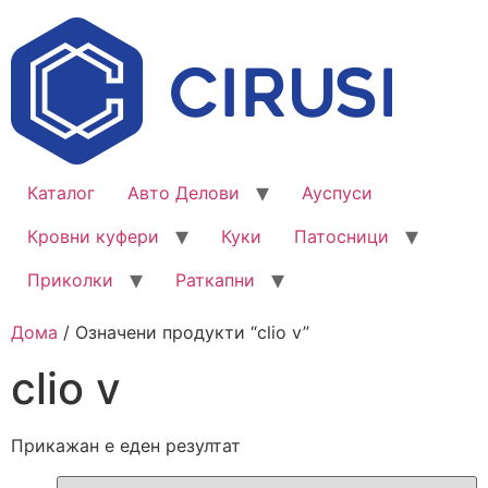
Каталог
Авто Делови
Ауспуси
Кровни куфери
Куки
Патосници
Приколки
Раткапни
Дома
/ Означени продукти “clio v”
clio v
Прикажан е еден резултат