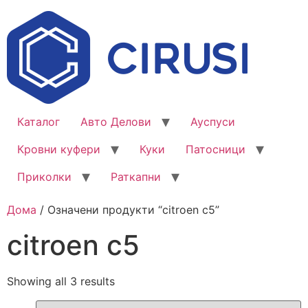
Каталог
Авто Делови
Ауспуси
Кровни куфери
Куки
Патосници
Приколки
Раткапни
Дома
/ Означени продукти “citroen c5”
citroen c5
Showing all 3 results