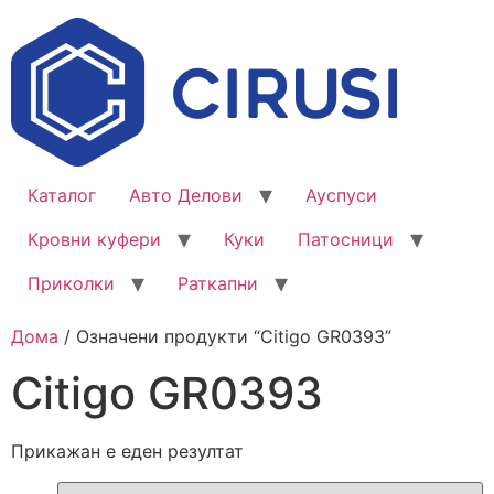
Каталог
Авто Делови
Ауспуси
Кровни куфери
Куки
Патосници
Приколки
Раткапни
Дома
/ Означени продукти “Citigo GR0393”
Citigo GR0393
Прикажан е еден резултат